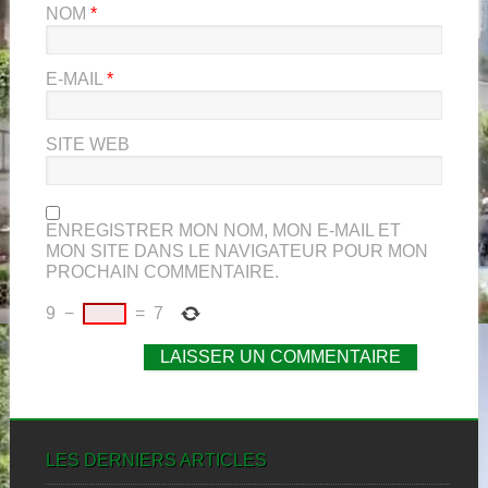
NOM
*
E-MAIL
*
SITE WEB
ENREGISTRER MON NOM, MON E-MAIL ET
MON SITE DANS LE NAVIGATEUR POUR MON
PROCHAIN COMMENTAIRE.
9
−
=
7
LES DERNIERS ARTICLES