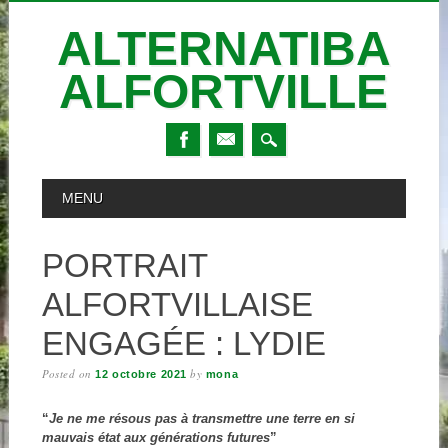
ALTERNATIBA
ALFORTVILLE
Skip
MAIN MENU
MENU
to
content
PORTRAIT
ALFORTVILLAISE
ENGAGÉE : LYDIE
Posted on
by
12 octobre 2021
mona
“
Je ne me résous pas à transmettre une terre en si
mauvais état aux générations futures
”