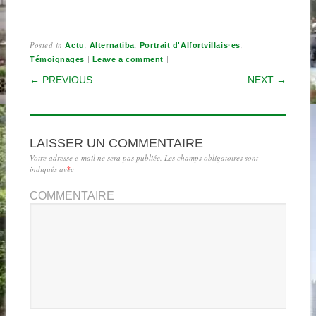
Posted in
,
,
,
Actu
Alternatiba
Portrait d'Alfortvillais·es
|
|
Témoignages
Leave a comment
POST NAVIGATION
← PREVIOUS
NEXT →
LAISSER UN COMMENTAIRE
Votre adresse e-mail ne sera pas publiée.
Les champs obligatoires sont
indiqués avec
*
COMMENTAIRE