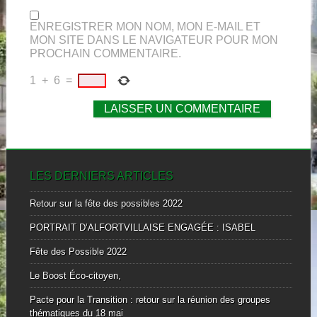
ENREGISTRER MON NOM, MON E-MAIL ET
MON SITE DANS LE NAVIGATEUR POUR MON
PROCHAIN COMMENTAIRE.
1
+
6
=
LES DERNIERS ARTICLES
Retour sur la fête des possibles 2022
PORTRAIT D’ALFORTVILLAISE ENGAGÉE : ISABEL
Fête des Possible 2022
Le Boost Éco-citoyen,
Pacte pour la Transition : retour sur la réunion des groupes
thématiques du 18 mai