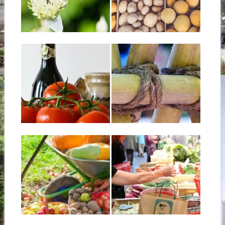
L’HORTICULTURE
DÉVOILE LES
BIOLOGIQUE :
ENSEIGNES QUI
INTÉRÊTS POUR
UTILISENT LE
▶
▶
VOTRE JARDIN
MOINS DE
PESTICIDES
De nombreuses jardineries et
boutiques en ligne dédiées à la
Ce mardi, Greenpeace a
vente...
publié son classement des
05.07.18
03.07.18
enseignes françaises de...
EQUILIBRE
CONSTRUIRE DES
ALIMENTAIRE
STRUCTURES DE
JARDIN EN
L’équilibre alimentaire fait
CANNES DE
partie de la vie quotidienne. Il
n’est pourtant...
BAMBOU :
ESTHÉTIQUE,
▶
▶
EXOTIQUE ET
ÉCOLOGIQUE
Exit le bois composite, le PVC,
le plastique, le polyéthylène,
14.06.18
11.06.18
le...
COMMENT BIEN
QUATRE ASTUCES
CONSERVER SES
POUR MANGER
FRUITS ET
SAINEMENT EN
LÉGUMES EN
RESPECTANT
HIVER ?
NOS
AGRICULTEURS
Vous recherchez un moyen
▶
▶
ET NOTRE
efficace pour conserver vos
fruits et légumes...
PLANÈTE