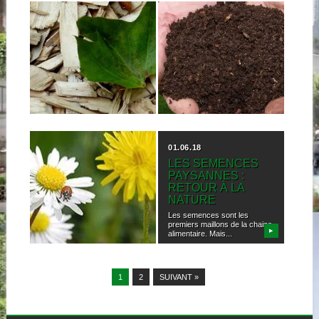
« Si vous avez l’impression
que vous êtes trop petit pour
10.06.18
08.06.18
pouvoir...
COMMENT
JOUEZ, JARDINEZ,
ENRICHIR
COMPOSTER !
NATURELLEMENT
L’écologie a enfin son « Sim
LA TERRE DE
City », ce jeu de réalité
virtuelle...
VOTRE JARDIN
EN LIBRAIRIE – Les beaux
▶
▶
jours approchent, l’occasion
de se remettre...
02.06.18
01.06.18
8 IDÉES TOUTES
LES SEMENCES
SIMPLES POUR
PAYSANNES :
FAVORISER LA
RETOUR À LA
BIODIVERSITÉ AU
NATURE
JARDIN
Les semences sont les
premiers maillons de la chaine
Comment attirer les
▶
▶
alimentaire. Mais...
pollinisateurs et avoir un jardin
riche et équilibré...
1
2
SUIVANT »