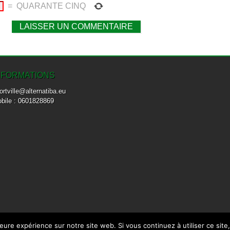
=
QUARANTE CINQ
NFORMATIONS
fortville@alternatiba.eu
bile : 0601828869
leure expérience sur notre site web. Si vous continuez à utiliser ce sit
© ALTERNATIBA ALFORTVILLE