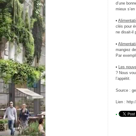
d’une bonne
mieux s’en 
▪
Alimentat
clés pour é
ne disait-i
▪
Alimentat
mangiez de 
Par exemple
▪
Les nouve
? Nous vous
l’appétit.
Source : ger
Lien : http: