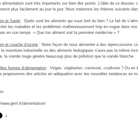
 alimentation sont très importants sur bien des points. L’idée de ce dossier,
servir plus facilement au jour le jour. Nous traiterons les thèmes suivants dan
ion et Santé
: Quels sont les aliments qui vous font du bien ? Le fait de s’ali
viter les maladies et les problèmes malheureusement trop en vogue dans nos
l pas en son temps
« Que ton aliment soit ta première médecine »
?
ion et couche d’ozone
: Notre façon de nous alimenter à des répercussions c
la nourriture industrielle ou des aliments biologiques n’aura pas la même inci
, la viande rouge génère beaucoup plus de pollution que la viande blanche..
lles formes d’alimentation
: Végan, végétarien, carnivore, crudivore ? Ou en 
 proposerons des articles en adéquation avec les nouvelles tendances en mat
ri
//www.gerri.fr/alimentation/