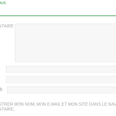
T NAVIGATION
OUS
TAIRE
EB
STRER MON NOM, MON E-MAIL ET MON SITE DANS LE N
TAIRE.