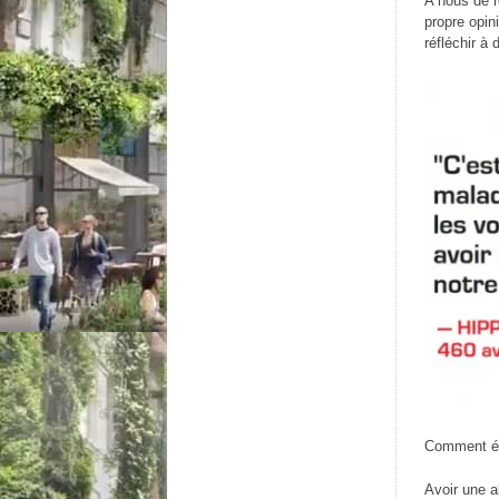
A nous de r
propre opin
réfléchir à
Comment équ
Avoir une a