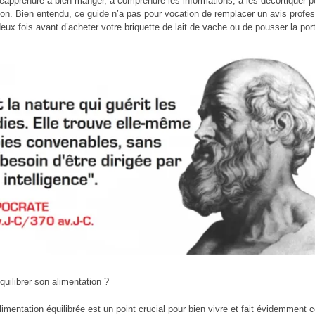
éapprendre à bien manger, à comprendre les informations, à les décortiquer po
ion. Bien entendu, ce guide n’a pas pour vocation de remplacer un avis profess
 deux fois avant d’acheter votre briquette de lait de vache ou de pousser la po
ilibrer son alimentation ?
limentation équilibrée est un point crucial pour bien vivre et fait évidemment 