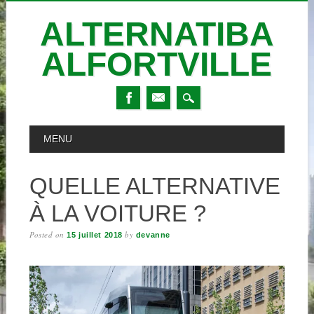
ALTERNATIBA
ALFORTVILLE
Skip
MAIN MENU
MENU
to
content
QUELLE ALTERNATIVE
À LA VOITURE ?
Posted on
by
15 juillet 2018
devanne