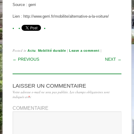
Source : gerri
Lien : http://www.gerri.fr/mobilite/alternative-a-la-voiture/
Posted in
,
|
|
Actu
Mobilité durable
Leave a comment
POST NAVIGATION
← PREVIOUS
NEXT →
LAISSER UN COMMENTAIRE
Votre adresse e-mail ne sera pas publiée.
Les champs obligatoires sont
indiqués avec
*
COMMENTAIRE