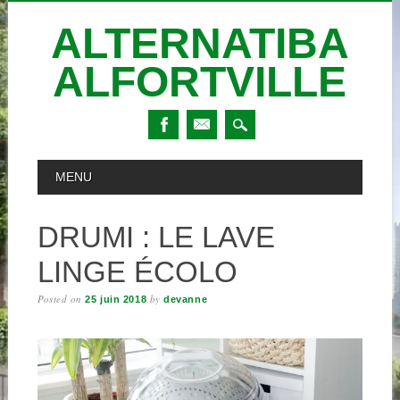
ALTERNATIBA
ALFORTVILLE
Skip
MAIN MENU
MENU
to
content
DRUMI : LE LAVE
LINGE ÉCOLO
Posted on
by
25 juin 2018
devanne