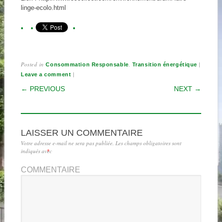
linge-ecolo.html
Posted in
,
|
Consommation Responsable
Transition énergétique
|
Leave a comment
POST NAVIGATION
← PREVIOUS
NEXT →
LAISSER UN COMMENTAIRE
Votre adresse e-mail ne sera pas publiée.
Les champs obligatoires sont
indiqués avec
*
COMMENTAIRE