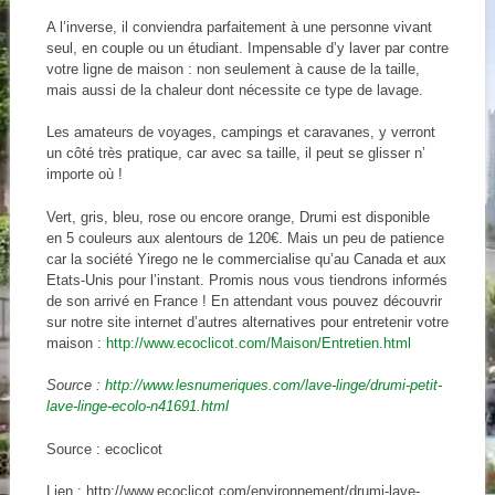
A l’inverse, il conviendra parfaitement à une personne vivant
seul, en couple ou un étudiant. Impensable d’y laver par contre
votre ligne de maison : non seulement à cause de la taille,
mais aussi de la chaleur dont nécessite ce type de lavage.
Les amateurs de voyages, campings et caravanes, y verront
un côté très pratique, car avec sa taille, il peut se glisser n’
importe où !
Vert, gris, bleu, rose ou encore orange, Drumi est disponible
en 5 couleurs aux alentours de 120€. Mais un peu de patience
car la société Yirego ne le commercialise qu’au Canada et aux
Etats-Unis pour l’instant. Promis nous vous tiendrons informés
de son arrivé en France ! En attendant vous pouvez découvrir
sur notre site internet d’autres alternatives pour entretenir votre
maison :
http://www.ecoclicot.com/Maison/Entretien.html
Source :
http://www.lesnumeriques.com/lave-linge/drumi-petit-
lave-linge-ecolo-n41691.html
Source : ecoclicot
Lien : http://www.ecoclicot.com/environnement/drumi-lave-