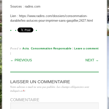
Sources : radins.com
Lien : https://www.radins.com/dossiers/consommation-
durable/les-astuces-pour-imprimer-sans-gaspiller,2427.html
Posted in
,
|
Actu
Consommation Responsable
Leave a comment
|
POST NAVIGATION
← PREVIOUS
NEXT →
LAISSER UN COMMENTAIRE
Votre adresse e-mail ne sera pas publiée.
Les champs obligatoires sont
indiqués avec
*
COMMENTAIRE