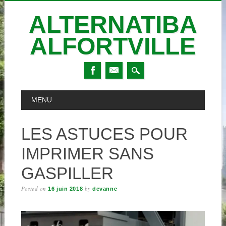
ALTERNATIBA
ALFORTVILLE
Skip
MAIN MENU
MENU
to
content
LES ASTUCES POUR
IMPRIMER SANS
GASPILLER
Posted on
by
16 juin 2018
devanne