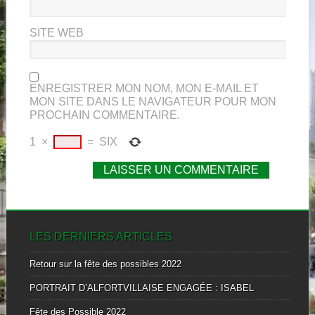
SITE WEB
ENREGISTRER MON NOM, MON E-MAIL ET
MON SITE DANS LE NAVIGATEUR POUR MON
PROCHAIN COMMENTAIRE.
1
×
=
SIX
LES DERNIERS ARTICLES
Retour sur la fête des possibles 2022
PORTRAIT D’ALFORTVILLAISE ENGAGÉE : ISABEL
Fête des Possible 2022