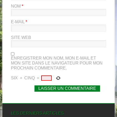
NOM
*
E-MAIL
*
SITE WEB
ENREGISTRER MON NOM, MON E-MAIL ET
MON SITE DANS LE NAVIGATEUR POUR MON
PROCHAIN COMMENTAIRE.
SIX
+
CINQ
=
LES DERNIERS ARTICLES