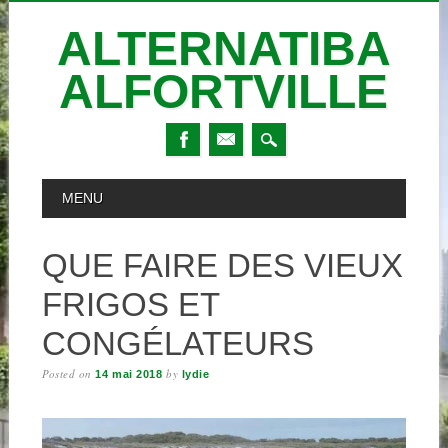
ALTERNATIBA
ALFORTVILLE
Skip
MAIN MENU
MENU
to
content
QUE FAIRE DES VIEUX
FRIGOS ET
CONGÉLATEURS
Posted on
by
14 mai 2018
lydie