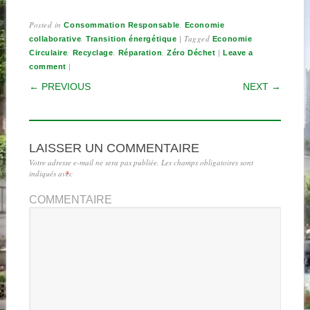
Posted in
,
Consommation Responsable
Economie
,
|
Tagged
collaborative
Transition énergétique
Economie
,
,
,
|
Circulaire
Recyclage
Réparation
Zéro Déchet
Leave a
|
comment
POST NAVIGATION
← PREVIOUS
NEXT →
LAISSER UN COMMENTAIRE
Votre adresse e-mail ne sera pas publiée.
Les champs obligatoires sont
indiqués avec
*
COMMENTAIRE