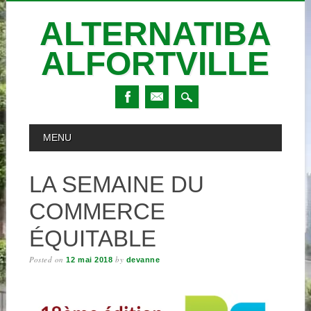
ALTERNATIBA
ALFORTVILLE
Skip
MAIN MENU
MENU
to
content
LA SEMAINE DU
COMMERCE
ÉQUITABLE
Posted on
by
12 mai 2018
devanne