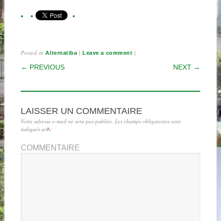
Posted in
|
|
Alternatiba
Leave a comment
POST NAVIGATION
← PREVIOUS
NEXT →
LAISSER UN COMMENTAIRE
Votre adresse e-mail ne sera pas publiée.
Les champs obligatoires sont
indiqués avec
*
COMMENTAIRE