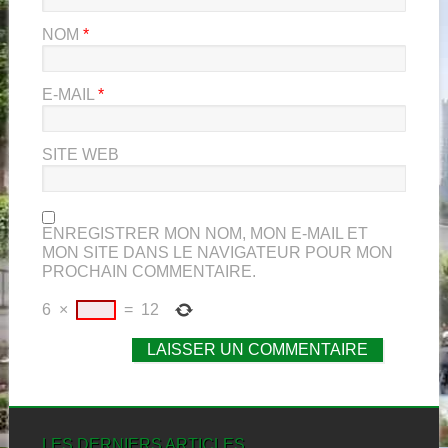
NOM
*
E-MAIL
*
SITE WEB
ENREGISTRER MON NOM, MON E-MAIL ET
MON SITE DANS LE NAVIGATEUR POUR MON
PROCHAIN COMMENTAIRE.
6
×
=
12
LES DERNIERS ARTICLES