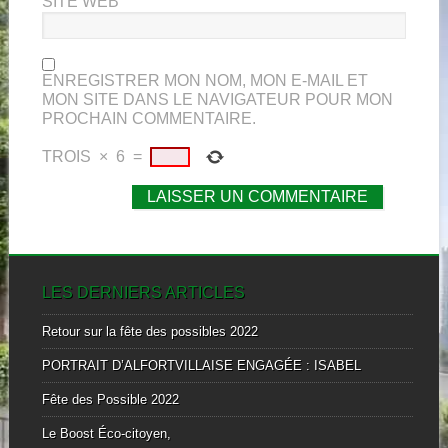
SITE WEB
ENREGISTRER MON NOM, MON E-MAIL ET
MON SITE DANS LE NAVIGATEUR POUR MON
PROCHAIN COMMENTAIRE.
TROIS
×
6
=
LES DERNIERS ARTICLES
Retour sur la fête des possibles 2022
PORTRAIT D’ALFORTVILLAISE ENGAGÉE : ISABEL
Fête des Possible 2022
Le Boost Éco-citoyen,