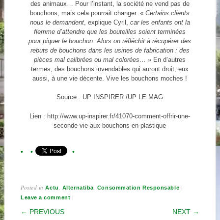
des animaux… Pour l’instant, la société ne vend pas de
bouchons, mais cela pourrait changer. «
Certains clients
nous le demandent
, explique Cyril,
car les enfants ont la
flemme d’attendre que les bouteilles soient terminées
pour piquer le bouchon. Alors on réfléchit à récupérer des
rebuts de bouchons dans les usines de fabrication : des
pièces mal calibrées ou mal colorées…
» En d’autres
termes, des bouchons invendables qui auront droit, eux
aussi, à une vie décente. Vive les bouchons moches !
Source : UP INSPIRER /UP LE MAG
Lien : http://www.up-inspirer.fr/41070-comment-offrir-une-
seconde-vie-aux-bouchons-en-plastique
Posted in
,
,
|
Actu
Alternatiba
Consommation Responsable
|
Leave a comment
POST NAVIGATION
← PREVIOUS
NEXT →