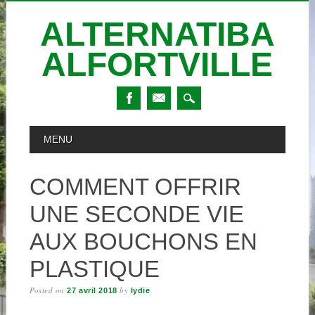
ALTERNATIBA
ALFORTVILLE
Skip
MAIN MENU
MENU
to
content
COMMENT OFFRIR
UNE SECONDE VIE
AUX BOUCHONS EN
PLASTIQUE
Posted on
by
27 avril 2018
lydie