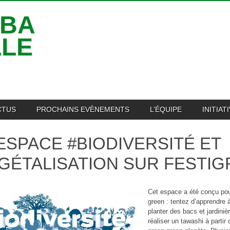
IBA
LLE
CTUS
PROCHAINS EVÈNEMENTS
L’ÉQUIPE
INITIA
ESPACE #BIODIVERSITÉ ET
GÉTALISATION SUR FESTIG
Cet espace a été conçu po
green : tentez d’apprendre à
planter des bacs et jardini
réaliser un tawashi à parti