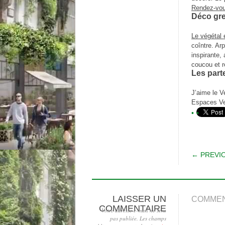
Rendez-vous
Déco gr
Le végétal e
coîntre. Ar
inspirante,
coucou et r
Les part
J’aime le Ve
Espaces Ver
POS
← PREVI
LAISSER UN
COMMEN
COMMENTAIRE
Votre adresse e-mail ne sera
pas publiée.
Les champs