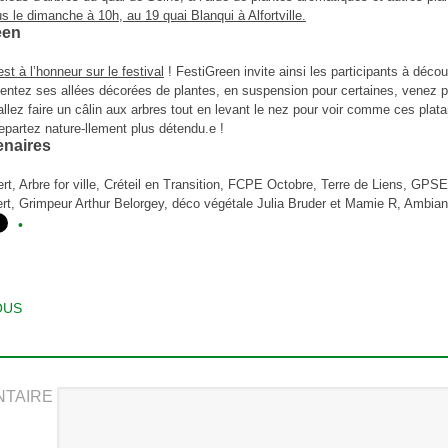
 le dimanche à 10h, au 19 quai Blanqui à Alfortville.
een
st à l’honneur sur le festival
! FestiGreen invite ainsi les participants à découv
pentez ses allées décorées de plantes, en suspension pour certaines, venez p
 allez faire un câlin aux arbres tout en levant le nez pour voir comme ces pl
epartez nature-llement plus détendu.e !
enaires
rt, Arbre for ville, Créteil en Transition, FCPE Octobre, Terre de Liens, GPSEA,
t, Grimpeur Arthur Belorgey, déco végétale Julia Bruder et Mamie R, Ambia
T NAVIGATION
OUS
TAIRE