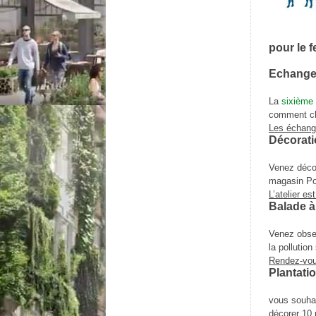
pour le 
Echanges
La
sixième 
comment cha
Les échang
Décorati
Venez décor
magasin Po
L’atelier e
Balade à
Venez obser
la pollutio
Rendez-vous
Plantati
vous souhai
décorer 10 