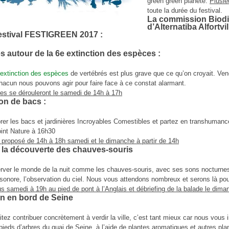
green green planète.
Plusie
toute la durée du festival.
La commission Biodiv
d’Alternatiba Alfortvi
festival FESTIGREEN 2017 :
 autour de la 6e extinction des espèces :
extinction des espèces
de vertébrés est plus grave que ce qu’on croyait. V
cun nous pouvons agir pour faire face à ce constat alarmant.
es se dérouleront le samedi de 14h à 17h
on de bacs :
er les bacs et jardinières Incroyables Comestibles et partez en transhumanc
int Nature à 16h30
st proposé de 14h à 18h samedi et le dimanche à partir de 14h
 la découverte des chauves-souris
ver le monde de la nuit comme les chauves-souris, avec ses sons nocturnes,
n sonore, l’observation du ciel. Nous vous attendons nombreux et serons là po
 samedi à 19h au pied de pont à l’Anglais et débriefing de la balade le dima
on en bord de Seine
tez contribuer concrètement à verdir la ville, c’est tant mieux car nous vous 
pieds d’arbres du quai de Seine, à l’aide de plantes aromatiques et autres pl