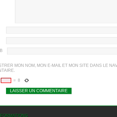
EB
STRER MON NOM, MON E-MAIL ET MON SITE DANS LE N
TAIRE.
=
8
NFORMATIONS