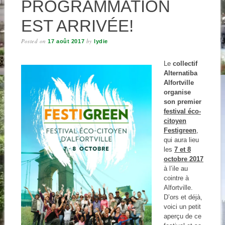
PROGRAMMATION
EST ARRIVÉE!
Posted on
by
17 août 2017
lydie
Le
collectif
Alternatiba
Alfortville
organise
son premier
festival éco-
citoyen
Festigreen
,
qui aura lieu
les
7 et 8
octobre 2017
à l’ile au
cointre à
Alfortville.
D’ors et déjà,
voici un petit
aperçu de ce