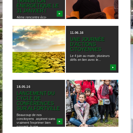
TRANSITION
URBAINE
ÉNERGÉTIQUE LE
Mieux vivre, mieux manger,
31 JANVIER !
mieux produire : salle comble
▶
▶
à la...
4ème rencontre éco-
citoyenne d’Alfortville sur la
transition énergétique
Comment réduire nos...
03.11.16
11.06.16
CONFÉRENCE
UNE JOURNÉE
CHANGEMENT
D’ACTIONS
CLIMATIQUE
CITOYENNES
La première conférence de
Le 4 juin au matin, plusieurs
notre cycle des Rencontres
défis en lien avec le...
Eco-Citoyennes d’alfortville
a...
▶
▶
18.05.16
20.04.16
LANCEMENT DU
ECHANGES SUR
CYCLE DE
L’ALIMENTATION
CONFÉRENCES
AU JARDIN
SUR ALFORTVILLE
PARTAGÉ
Beaucoup de nos
Le 16 avril lors d’une après-
concitoyens aspirent sans
midi d’échanges au jardin
▶
▶
vraiment l’exprimer bien
partagé Pierre...
souvent, à une...