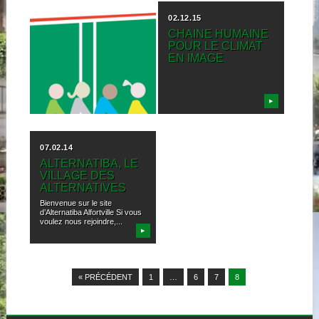
08.03.16
02.12.15
LA CHARTE
CHAINE HUMAINE
ALTERNATIBA
POUR LE CLIMAT
ALFORTVILLE EST
EN IMAGE
LÀ!
Allo le monde, que se passe -
t-il sur cette nouvelle planète...
▶
▶
07.02.14
ALTERNATIBA, LE
VILLAGE DES
ALTERNATIVES
Bienvenue sur le site
d’Alternatiba Alfortville Si vous
voulez nous rejoindre,...
▶
« PRÉCÉDENT
1
…
6
7
8